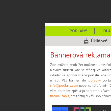
PODLAHY
DLA
Úklidové
služby
Bannerová reklama
Zde můžete prohlížet možnosti umístění
hlavním slideru, kde se střídají velkofo
vkládat na spodní straně portálu, kde js
umístit Váš banner do
poradny
portá
info@podlahy.com
nebo na telefonním č
vám obratem zpět a probereme s Vámi m
firemní zápis
, prezentující vaší společnost