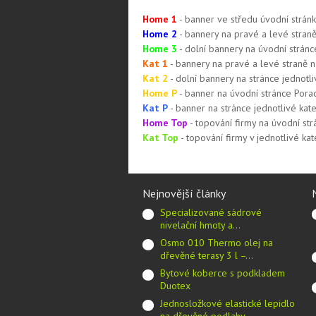
Home 1
- banner ve středu úvodní strán
Home 2
- bannery na pravé a levé stran
Home 3
- dolní bannery na úvodní stránc
Kat 1
- bannery na pravé a levé straně na
Kat 2
- dolní bannery na stránce jednotl
Home P
- banner na úvodní stránce Pora
Kat P
- banner na stránce jednotlivé ka
Home Top
- topování firmy na úvodní str
Kat Top
- topování firmy v jednotlivé kat
Nejnovější články
Specializované sádrové
nivelační hmoty a…
Osmo 010 Thermo olej na
dřevěné terasy 3 l –…
Bytové koberce s podkladem
Duotex
Jednosložkové elastické lepidlo