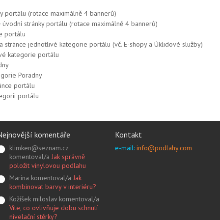
ky portálu (rotace maximálně 4 bannerů)
ě úvodní stránky portálu (rotace maximálně 4 bannerů)
e portálu
 stránce jednotlivé kategorie portálu (vč. E-shopy a Úklidové služby)
ivé kategorie portálu
dny
tegorie Poradny
ánce portálu
egorii portálu
Nejnovější komentáře
Kontakt
klimken@seznam.cz
e-mail:
info@podlahy.com
komentoval/a
Jak správně
položit vinylovou podlahu
Marina komentoval/a
Jak
kombinovat barvy v interiéru?
Kožíšek miloslav komentoval/a
Víte, co ovlivňuje dobu schnutí
nivelační stěrky?