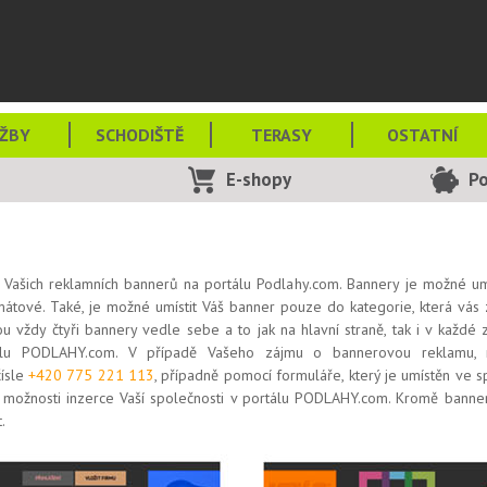
ŽBY
SCHODIŠTĚ
TERASY
OSTATNÍ
E-shopy
P
 Vašich reklamních bannerů na portálu Podlahy.com. Bannery
je možné um
rmátové. Také, je možné umístit Váš banner pouze do kategorie, která vás
ou vždy čtyři bannery vedle sebe a to jak na hlavní straně, tak i v každé z
lu PODLAHY.com. V případě Vašeho zájmu o bannerovou reklamu, ná
ísle
+420 775 221 113
, případně pomocí formuláře, který je umístěn ve
ožnosti inzerce Vaší společnosti v portálu PODLAHY.com. Kromě banne
.