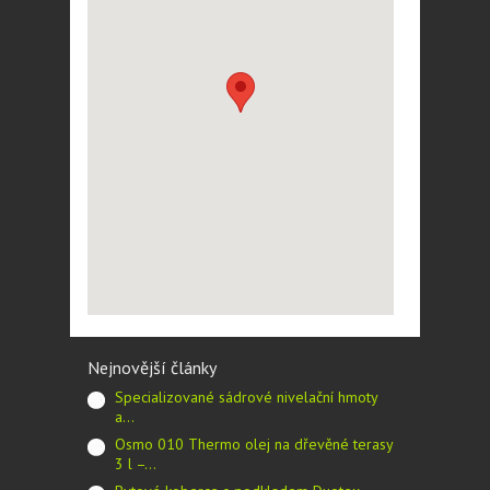
Nejnovější články
Specializované sádrové nivelační hmoty
a…
Osmo 010 Thermo olej na dřevěné terasy
3 l –…