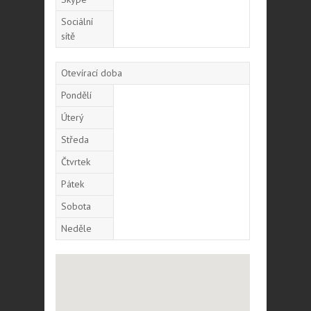
Sociální
sítě
Otevírací doba
Pondělí
Úterý
Středa
Čtvrtek
Pátek
Sobota
Neděle