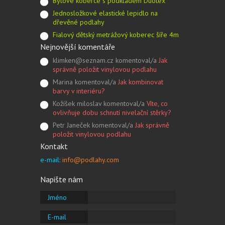
Bytové koberce s podkladem Duotex
Jednosložkové elastické lepidlo na
dřevěné podlahy
Fialový dětský metrážový koberec šíře 4m
Nejnovější komentáře
klimken@seznam.cz komentoval/a
Jak
správně položit vinylovou podlahu
Marina komentoval/a
Jak kombinovat
barvy v interiéru?
Kožíšek miloslav komentoval/a
Víte, co
ovlivňuje dobu schnutí nivelační stěrky?
Petr Janeček komentoval/a
Jak správně
položit vinylovou podlahu
Kontakt
e-mail:
info@podlahy.com
Napište nám
Jméno
E-mail