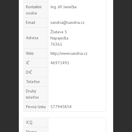
Kontaktní
Ing. Jiří Janečka
osoba
Email
sandria@sandria.cz
Žlutava 5
Adresa
Napajedla
76361
Web
http://www.sandria.cz
IČ
46971491
DIČ
Telefon
Druhý
telefon
Pevná linka
577945854
ICQ
Skype