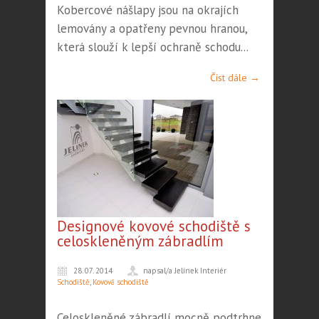
Kobercové nášlapy jsou na okrajích
lemovány a opatřeny pevnou hranou,
která slouží k lepší ochraně schodu...
Číst dále →
Designové kovové schodiště s
celoskleněným zábradlím
28. 07. 2014
napsal/a Jelínek Interiér
Schodiště
,
Kovová schodiště
Celoskleněné zábradlí mocně podtrhne