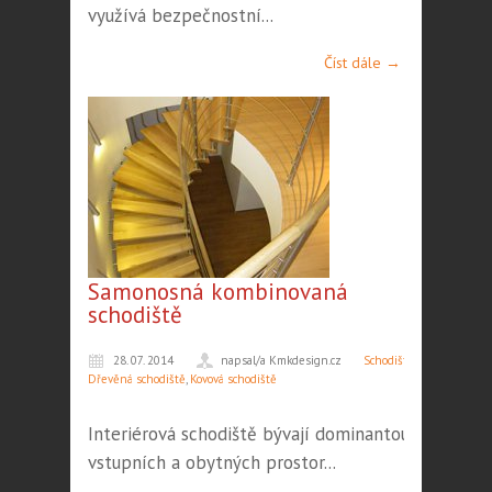
využívá bezpečnostní...
Číst dále →
Samonosná kombinovaná
schodiště
28. 07. 2014
napsal/a Kmkdesign.cz
Schodiště
,
Dřevěná schodiště
,
Kovová schodiště
Interiérová schodiště bývají dominantou
vstupních a obytných prostor...