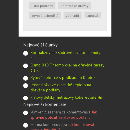
úklid podlahy
keramické dlažby
kovová schodiště
zábradlí
tutoriál
Nejnovější články
Specializované sádrové nivelační hmoty
a…
Osmo 010 Thermo olej na dřevěné terasy
3 l –…
Bytové koberce s podkladem Duotex
Jednosložkové elastické lepidlo na
dřevěné podlahy
Fialový dětský metrážový koberec šíře 4m
Nejnovější komentáře
klimken@seznam.cz komentoval/a
Jak
správně položit vinylovou podlahu
Marina komentoval/a
Jak kombinovat
barvy v interiéru?