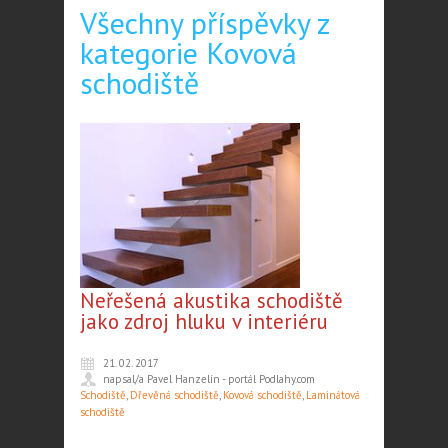
Všechny příspěvky z
kategorie Kovová
schodiště
Neřešená akustika schodiště
jako zdroj hluku v interiéru
21. 02. 2017
napsal/a Pavel Hanzelín - portál Podlahy.com
Schodiště
,
Dřevěná schodiště
,
Kovová schodiště
,
Laminátová
schodiště