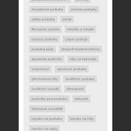
mozaikové podlahy
chemie podlahy
stěrky podlahy
seriál
Renoplan system
rohožky a rohože
izolace podlahy
Liapor podsyp
podlaha půdy
strojově hlazené betony
akustické podložky
lišty na kabeláže
svépomocí
sportovní podlahy
přechodové lišty
osvětlení podlahy
osvětlení schodů
dřevoplast
podložky pod podlahu
anhydrit
betonová schodiště
lepidlo na podlahu
lepidlo na lišty
lepidlo na sokly