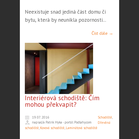
Neexistuje snad jediná část domu či
bytu, která by neunikla pozornosti...
Číst dále →
Interiérová schodiště: Čím
mohou překvapit?
19. 07. 2016
Schodiště
,
napsal/a Patrik Hyka - portál Podlahy.com
Dřevěná
schodiště
,
Kovová schodiště
,
Laminátová schodiště