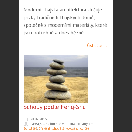
Moderní thajská architektura slučuje
prvky tradičních thajských domů,
společně s moderními materiály, které
jsou potřebné a dnes běžné.
Číst dále →
Schody podle Feng-Shui
20. 07. 2016
napsal/a Jana Řimnáčová - portál Podlahy.com
Schodiště
,
Dřevěná schodiště
,
Kovová schodiště