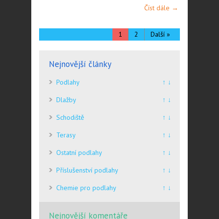
Číst dále →
1
2
Další »
Nejnovější články
Podlahy
↑ ↓
Dlažby
↑ ↓
Schodiště
↑ ↓
Terasy
↑ ↓
Ostatní podlahy
↑ ↓
Příslušenství podlahy
↑ ↓
Chemie pro podlahy
↑ ↓
Nejnovější komentáře