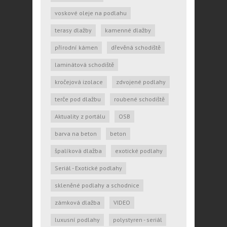
voskové oleje na podlahu
terasy dlažby
kamenné dlažby
přírodní kámen
dřevěná schodiště
laminátová schodiště
kročejová izolace
zdvojené podlahy
terče pod dlažbu
roubené schodiště
Aktuality z portálu
OSB
barva na beton
beton
špalíková dlažba
exotické podlahy
Seriál - Exotické podlahy
skleněné podlahy a schodnice
zámková dlažba
VIDEO
luxusní podlahy
polystyren - seriál