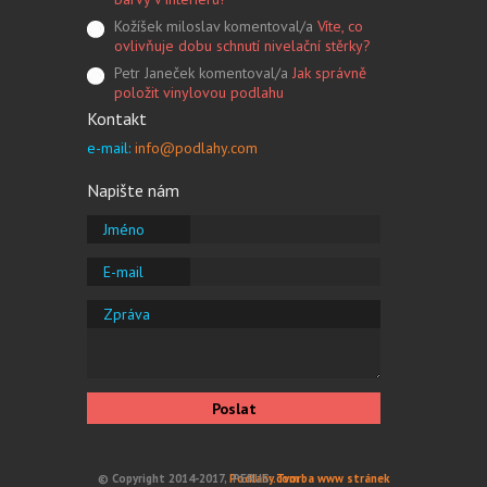
Kožíšek miloslav komentoval/a
Víte, co
ovlivňuje dobu schnutí nivelační stěrky?
Petr Janeček komentoval/a
Jak správně
položit vinylovou podlahu
Kontakt
e-mail:
info@podlahy.com
Napište nám
Jméno
E-mail
Zpráva
Poslat
© Copyright 2014-2017,
Podlahy.com
PERUS:
Tvorba www stránek