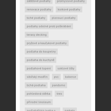
zátěžové podlahy
průmyslové podlahy
renovace podlahy
korkové podlahy
tiché podlahy
plovoucí podlahy
podlahy odolné proti poškrábání
terasy decking
pryžové a kaučukové podlahy
podlaha do koupelny
podlaha do kuchyně
podlahové topení
soklové lišty
sibiřský modřín
pvc
koberce
tichá podlaha
pandomo
pohledová stěrka
trex
přírodní linoleum
podlahářská úvaha o...
parkety