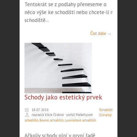
Tentokrát se z podlahy přeneseme o
něco výše ke schodišti nebo chcete-li na
schodiště...
Číst dále →
Schody jako estetický prvek
18. 07. 2016
Schodiště
,
napsal/a Klára Částová - portál Podlahy.com
Dřevěná
schodiště
,
Kovová schodiště
,
Laminátová schodiště
Ačkoliv schody plní v první řadě