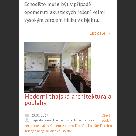
Schodiště může být v případě
opomenutí akustických řešení velmi
vysokým zdrojem hluku v objektu.
Číst dále →
Moderní thajská architektura a
podlahy
20. 01. 2017
Dřevěné
napsal/a Pavel Hanzelín - portál Podlahy.com
podlahy
,
Keramické dlažby
,
Kamenné dlažby
,
Kovová schodiště
,
Decking
,
Terasy dlažby
,
Dekorativní stěrky