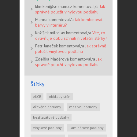
klimken@seznam.cz komentoval/a
Jak
správně položit vinylovou podlahu
Marina komentoval/a
Jak kombinovat
barvy v interiéru?
Kožíšek miloslav komentoval/a
Víte, co
ovlivňuje dobu schnutí nivelační stěrky?
Petr Janeček komentoval/a
Jak správně
položit vinylovou podlahu
Zdeňka Maděrová komentoval/a
Jak
správně položit vinylovou podlahu
Štítky
AKCE
obklady stěn
dřevěné podlahy
masivní podlahy
bezftalátové podlahy
vinylové podlahy
laminátové podlahy