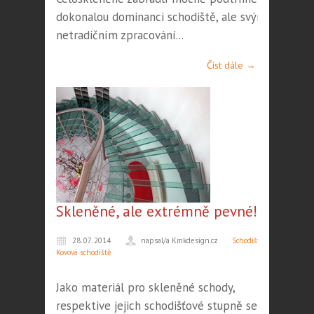
dokonalou dominanci schodiště, ale svým
netradičním zpracování...
Číst dále →
Skleněné, ale extrémně pevné!
28. 07. 2014
napsal/a Kmkdesign.cz
Schodiště
,
Kovová schodiště
Jako materiál pro skleněné schody,
respektive jejich schodišťové stupně se